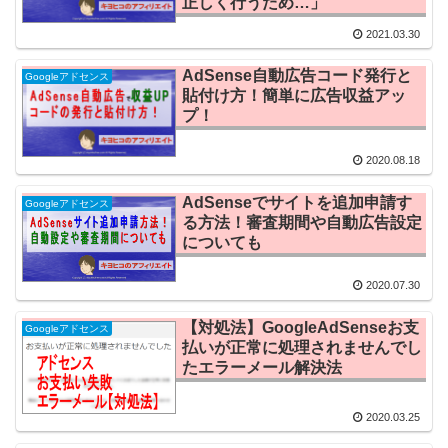
正しく行うため…」
2021.03.30
AdSense自動広告コード発行と
Googleアドセンス
貼付け方！簡単に広告収益アッ
プ！
2020.08.18
AdSenseでサイトを追加申請す
Googleアドセンス
る方法！審査期間や自動広告設定
についても
2020.07.30
【対処法】GoogleAdSenseお支
Googleアドセンス
払いが正常に処理されませんでし
たエラーメール解決法
2020.03.25