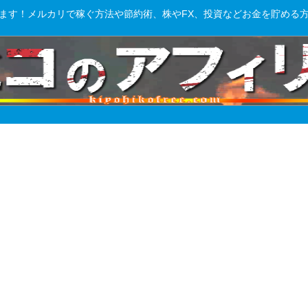
ます！メルカリで稼ぐ方法や節約術、株やFX、投資などお金を貯める