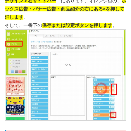
デザイン＞右サイドバー
にあります、オレンジ色の、
ボ
ックス広告・バナー広告・商品紹介の右にある×を押して
消します
。
そして、一番下の
保存または設定ボタンを押します
。