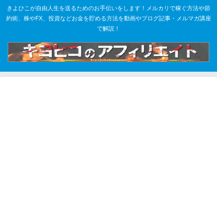
きよひこが自由人生を送るためのお手伝いをします！メルカリで稼ぐ方法や節
約術、株やFX、投資などお金を貯める方法を動画やブログ記事・メルマガ講座
で解説！